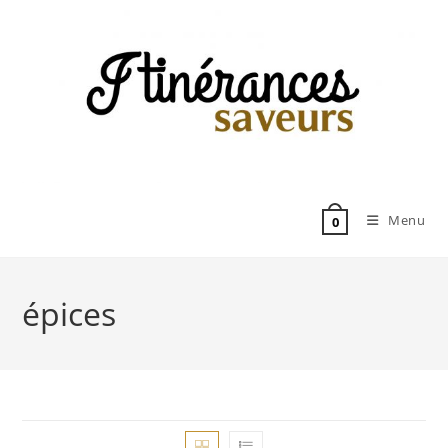
Skip
to
content
Menu
0
épices