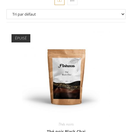
ÉPUISÉ
Thés noirs
Thé noir Black Chai