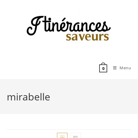
Skip
to
content
Menu
0
mirabelle