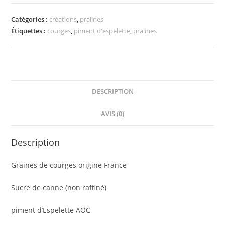
Catégories :
créations
,
pralines
Étiquettes :
courges
,
piment d'espelette
,
pralines
DESCRIPTION
AVIS (0)
Description
Graines de courges origine France
Sucre de canne (non raffiné)
piment d’Espelette AOC